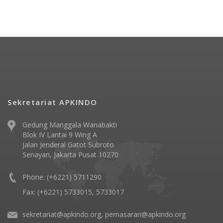
Sekretariat APKINDO
Gedung Manggala Wanabakti
Blok IV Lantai 9 Wing A
Jalan Jenderal Gatot Subroto
Senayan, Jakarta Pusat 10270
Phone: (+6221) 5711290
Fax: (+6221) 5733015, 5733017
sekretariat@apkindo.org, pemasaran@apkindo.org