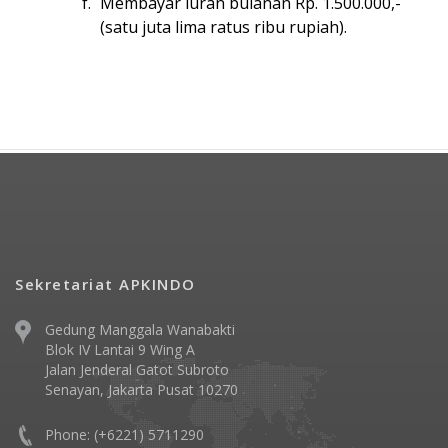
Membayar iuran bulanan Rp. 1.500.000,-
(satu juta lima ratus ribu rupiah).
Sekretariat APKINDO
Gedung Manggala Wanabakti
Blok IV Lantai 9 Wing A
Jalan Jenderal Gatot Subroto
Senayan, Jakarta Pusat 10270
Phone: (+6221) 5711290