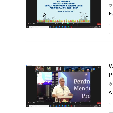
P
W
P
W