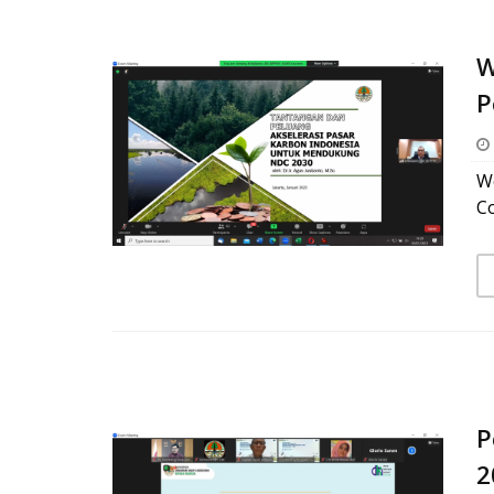
W
P
We
Co
P
2