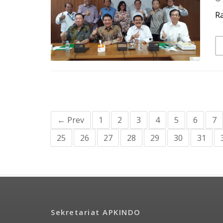
R
← Prev
1
2
3
4
5
6
7
25
26
27
28
29
30
31
Sekretariat APKINDO