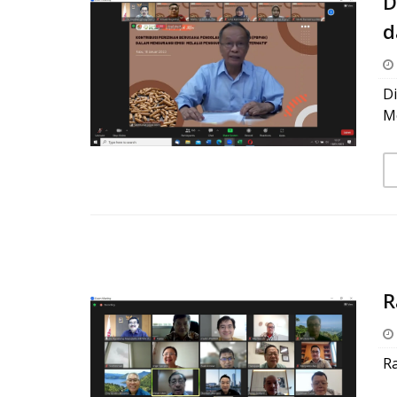
D
d
Di
Me
R
R