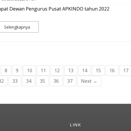
apat Dewan Pengurus Pusat APKINDO tahun 2022
Selengkapnya
8
9
10
11
12
13
14
15
16
17
32
33
34
35
36
37
Next →
LINK