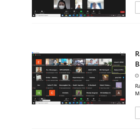
R
B
R
M