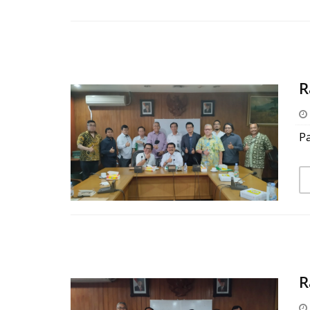
R
P
R