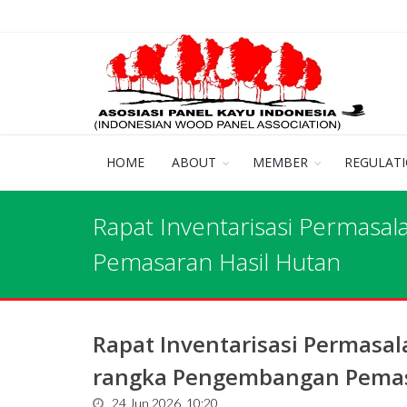
HOME
ABOUT
MEMBER
REGULAT
Rapat Inventarisasi Permas
Pemasaran Hasil Hutan
Rapat Inventarisasi Permasa
rangka Pengembangan Pemas
24 Jun 2026, 10:20