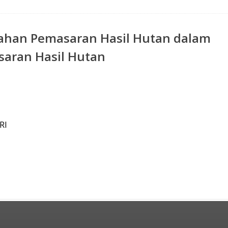
lahan Pemasaran Hasil Hutan dalam
aran Hasil Hutan
RI