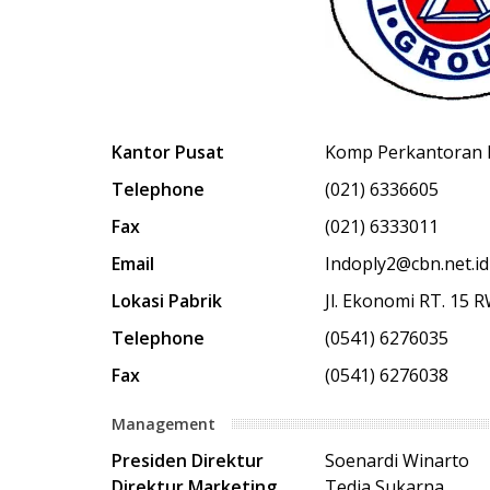
Kantor Pusat
Komp Perkantoran Du
Telephone
(021) 6336605
Fax
(021) 6333011
Email
Indoply2@cbn.net.id
Lokasi Pabrik
Jl. Ekonomi RT. 15 
Telephone
(0541) 6276035
Fax
(0541) 6276038
Management
Presiden Direktur
Soenardi Winarto
Direktur Marketing
Tedja Sukarna