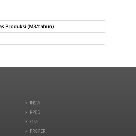
as Produksi (M3/tahun)
INSW
RPBBI
OSS
PROPER