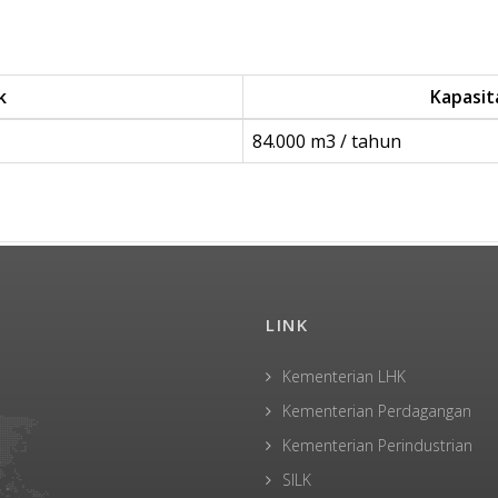
k
Kapasit
84.000 m3 / tahun
LINK
Kementerian LHK
Kementerian Perdagangan
Kementerian Perindustrian
SILK