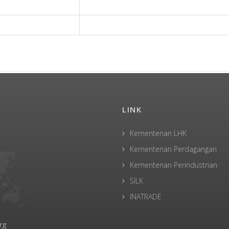
LINK
Kementerian LHK
Kementerian Perdagangan
Kementerian Perindustrian
SILK
INATRADE
rg