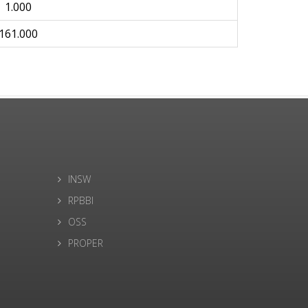
1.000
161.000
INSW
RPBBI
OSS
PROPER