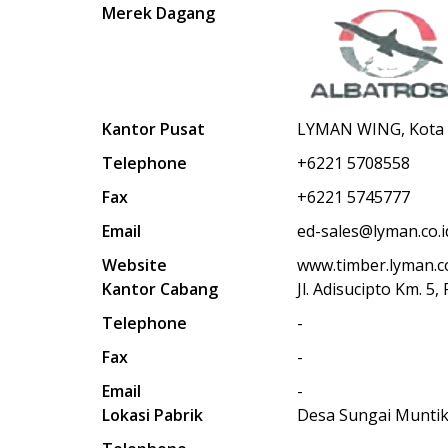
Merek Dagang
Kantor Pusat
LYMAN WING, Kota BN
Telephone
+6221 5708558
Fax
+6221 5745777
Email
ed-sales@lyman.co.i
Website
www.timber.lyman.co
Kantor Cabang
Jl. Adisucipto Km. 5
Telephone
-
Fax
-
Email
-
Lokasi Pabrik
Desa Sungai Muntik