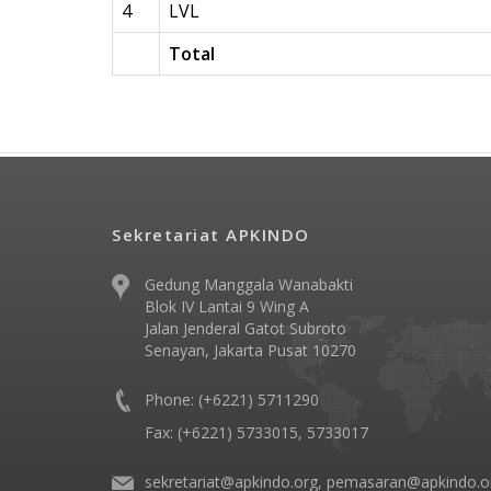
4
LVL
Total
Sekretariat APKINDO
Gedung Manggala Wanabakti
Blok IV Lantai 9 Wing A
Jalan Jenderal Gatot Subroto
Senayan, Jakarta Pusat 10270
Phone: (+6221) 5711290
Fax: (+6221) 5733015, 5733017
sekretariat@apkindo.org, pemasaran@apkindo.o