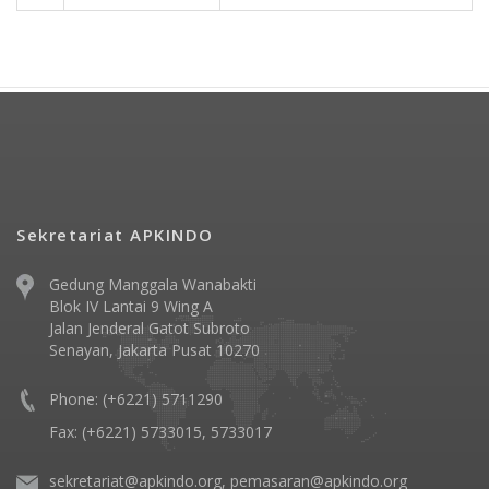
Sekretariat APKINDO
Gedung Manggala Wanabakti
Blok IV Lantai 9 Wing A
Jalan Jenderal Gatot Subroto
Senayan, Jakarta Pusat 10270
Phone: (+6221) 5711290
Fax: (+6221) 5733015, 5733017
sekretariat@apkindo.org, pemasaran@apkindo.org